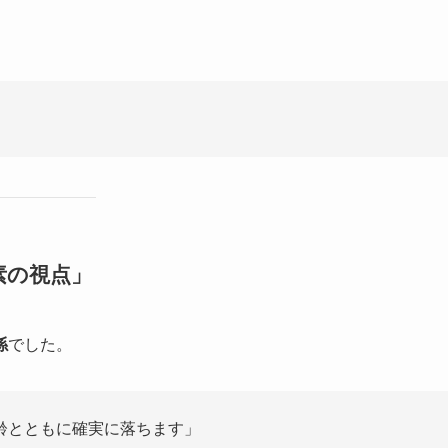
素の視点」
係
でした。
齢とともに確実に落ちます」